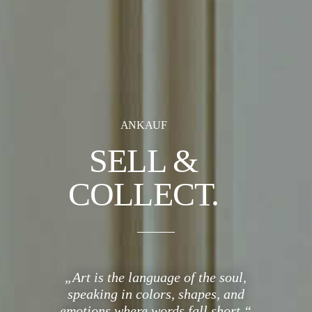
ANKAUF
SELL &
COLLECT.
„Art is the language of the soul,
speaking in colors, shapes, and
emotions where words fall short.“