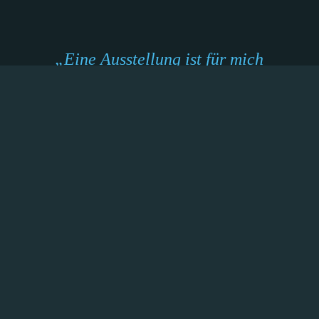
„Eine Ausstellung ist für mich
wie ein großes Experiment.
Erst mit dem Hängen zeigt sich,
was die Arbeiten miteinander
machen“
– Gerhard Richter –
KRONSBEIN ART IN THE PRESS