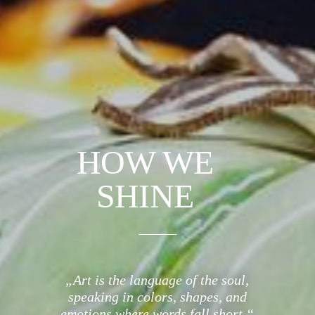
HOW WE
SHINE
„Art is the language of the soul,
speaking in colors, shapes, and
emotions where words fall short.“