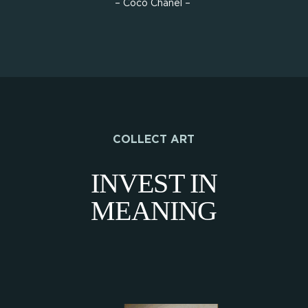
– Coco Chanel –
COLLECT ART
INVEST IN
MEANING