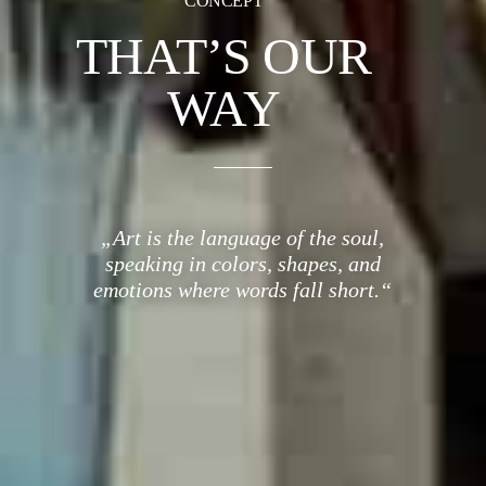
CONCEPT
THAT’S OUR
WAY
„Art is the language of the soul,
speaking in colors, shapes, and
emotions where words fall short.“