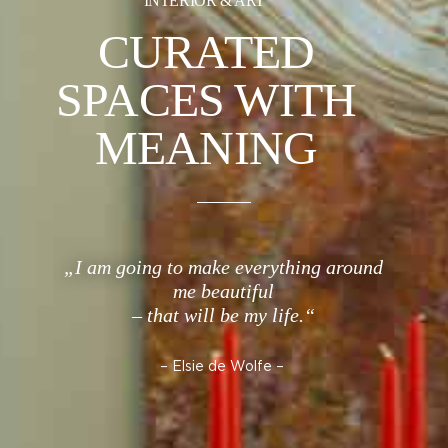
INTERIOR & ART
CURATED
SPACES WITH
MEANING
„I am going to make everything around
me beautiful
– that will be my life.“
– Elsie de Wolfe –