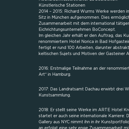
Künstlerische Stationen
2014 – 2015: Richard Wurms Werke werden in 
Sitz in München aufgenommen. Dies ermöglic
Zusammenarbeit mit dem international tätige
Eichrichtungsunternehmen BoConcept.
Im gleichen Jahr erhält er den Auftrag, das 
renommiertem Hotel Norica in Bad Hofgastein 
fertigt er rund 100 Arbeiten, darunter abstrak
keltischen Sujets und Motiven der Gasteiner A
2016: Erstmalige Teilnahme an der renommie
Art“ in Hamburg.
2017: Das Landratsamt Dachau erwirbt drei We
Kunstsammlung.
2018: Er stellt seine Werke im ARTE Hotel Kr
startet er auch seine internationale Karriere: 
Gallery aus NYC nimmt ihn in ihr Kunstportfol
an erfolgt eine sehr enge Zusammenarbeit m