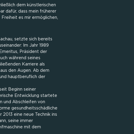
ließlich dem künstlerischen
ar dafür, dass mein früherer
 Freiheit es mir ermöglichen,
achau, setzte sich bereits
useinander: Im Jahr 1989
Emeritus, Präsident der
Auch während seines
ließenden Karriere als
nz aus den Augen. Ab dem
und hauptberuflich der
eit Beginn seiner
rische Entwicklung startete
en und Abschleifen von
norme gesundheitsschädliche
r 2013 eine neue Technik ins
nn, seine immer
leifmaschine mit dem