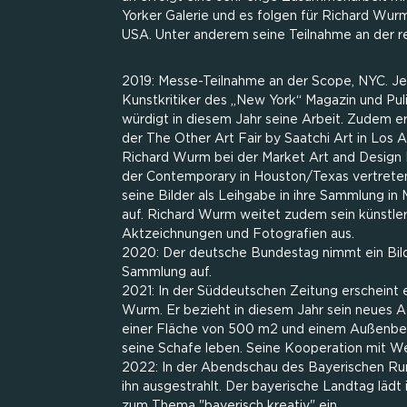
Yorker Galerie und es folgen für Richard Wur
USA. Unter anderem seine Teilnahme an der red
2019: Messe-Teilnahme an der Scope, NYC. Jer
Kunstkritiker des „New York“ Magazin und Pulit
würdigt in diesem Jahr seine Arbeit. Zudem e
der The Other Art Fair by Saatchi Art in Los 
Richard Wurm bei der Market Art and Design
der Contemporary in Houston/Texas vertret
seine Bilder als Leihgabe in ihre Sammlung i
auf. Richard Wurm weitet zudem sein künstler
Aktzeichnungen und Fotografien aus.
2020: Der deutsche Bundestag nimmt ein Bil
Sammlung auf.
2021: In der Süddeutschen Zeitung erscheint e
Wurm. Er bezieht in diesem Jahr sein neues At
einer Fläche von 500 m2 und einem Außenbe
seine Schafe leben. Seine Kooperation mit We
2022: In der Abendschau des Bayerischen Run
ihn ausgestrahlt. Der bayerische Landtag lädt
zum Thema "bayerisch kreativ" ein.