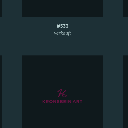
#533
verkauft