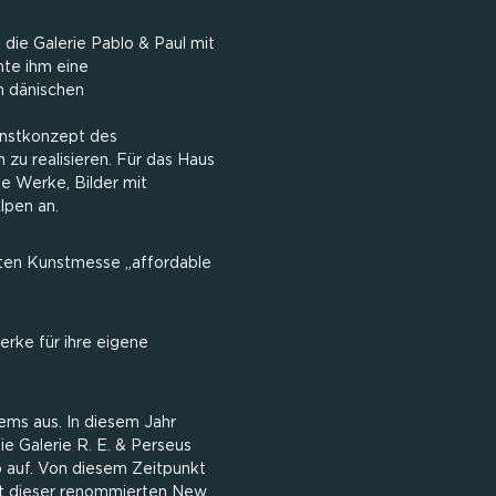
die Galerie Pablo & Paul mit
hte ihm eine
n dänischen
Kunstkonzept des
zu realisieren. Für das Haus
te Werke, Bilder mit
lpen an.
rten Kunstmesse „affordable
rke für ihre eigene
ems aus. In diesem Jahr
Die Galerie R. E. & Perseus
io auf. Von diesem Zeitpunkt
it dieser renommierten New