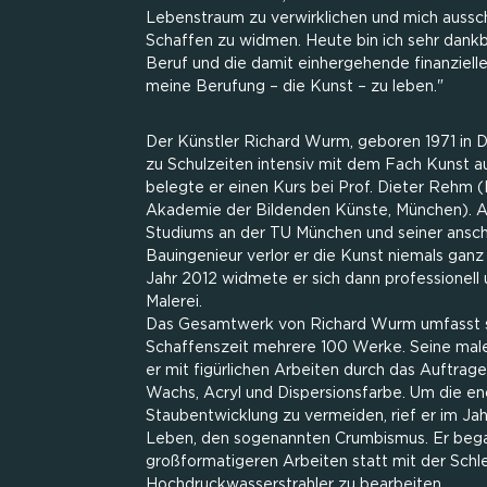
Lebenstraum zu verwirklichen und mich aussch
Schaffen zu widmen. Heute bin ich sehr dankb
Beruf und die damit einhergehende finanzielle
meine Berufung – die Kunst – zu leben."
Der Künstler Richard Wurm, geboren 1971 in D
zu Schulzeiten intensiv mit dem Fach Kunst a
belegte er einen Kurs bei Prof. Dieter Rehm (
Akademie der Bildenden Künste, München). 
Studiums an der TU München und seiner ansch
Bauingenieur verlor er die Kunst niemals ga
Jahr 2012 widmete er sich dann professionell 
Malerei.
Das Gesamtwerk von Richard Wurm umfasst s
Schaffenszeit mehrere 100 Werke. Seine male
er mit figürlichen Arbeiten durch das Auftrag
Wachs, Acryl und Dispersionsfarbe. Um die e
Staubentwicklung zu vermeiden, rief er im Jah
Leben, den sogenannten Crumbismus. Er bega
großformatigeren Arbeiten statt mit der Sch
Hochdruckwasserstrahler zu bearbeiten.