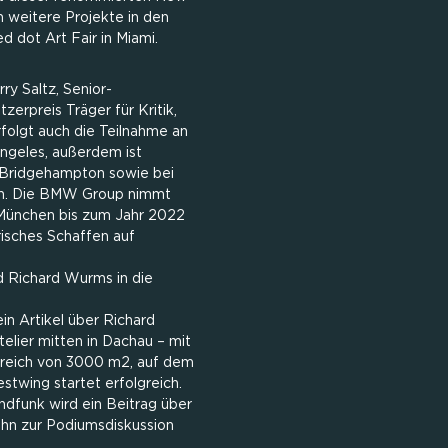
m weitere Projekte in den
 dot Art Fair in Miami.
ry Saltz, Senior-
zerpreis Träger für Kritik,
rfolgt auch die Teilnahme an
Angeles, außerdem ist
 Bridgehampton sowie bei
en. Die BMW Group nimmt
n München bis zum Jahr 2022
isches Schaffen auf
d Richard Wurms in die
in Artikel über Richard
elier mitten in Dachau – mit
reich von 3000 m2, auf dem
stwing startet erfolgreich.
dfunk wird ein Beitrag über
 ihn zur Podiumsdiskussion