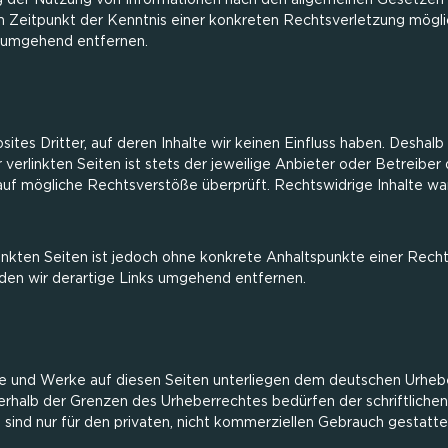
g der Nutzung von Informationen nach den allgemeinen Gesetzen b
em Zeitpunkt der Kenntnis einer konkreten Rechtsverletzung mög
e umgehend entfernen.
tes Dritter, auf deren Inhalte wir keinen Einfluss haben. Deshalb
erlinkten Seiten ist stets der jeweilige Anbieter oder Betreiber d
uf mögliche Rechtsverstöße überprüft. Rechtswidrige Inhalte wa
linkten Seiten ist jedoch ohne konkrete Anhaltspunkte einer Rech
en wir derartige Links umgehend entfernen.
lte und Werke auf diesen Seiten unterliegen dem deutschen Urhebe
erhalb der Grenzen des Urheberrechtes bedürfen der schriftliche
 sind nur für den privaten, nicht kommerziellen Gebrauch gestatte