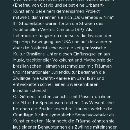
(Ehefrau von Otavio und selbst eine Urbanart-
Künstlerin) bei einem gemeinsamen Projekt
mitwirkt, dann nennen sie sich „Os Gêmeos & Nina“.
Ihr Studienlabor waren fortan die Straßen des
traditionellen Viertels Cambuci (SP). Als
Lehrmeister fungierten einerseits die Invasion der
Hip-Hop-Bewegung aus USA und auf der anderen
aber die folkloristische wie die zeitgenössische
Kultur Brasiliens. Unter diesen Einflussquellen aus
Musik, traditioneller Volkskunst und Mythologie der
brasilianischen Heimat verschmolzen mit Träumen
und internationaler Jugendkultur begannen die
Zwillinge ihre Graffiti-Kariere im Jahr 1987 und
entwickelten schnell einen unverkennbaren
künstlerischen Stil.
Os Gêmeos malten zunächst mit Pinseln, da ihnen
die Mittel für Sprühdosen fehlten. Das Wesentliche
betonen die Brüder, seien ihre Träume, welche die
Grundlage für ihre symbolische Sprachvokabular als
Künstler bieten. Mehr noch: die Träume könnten sie
laut eigener Behauptungen als Zwillinge miteinander