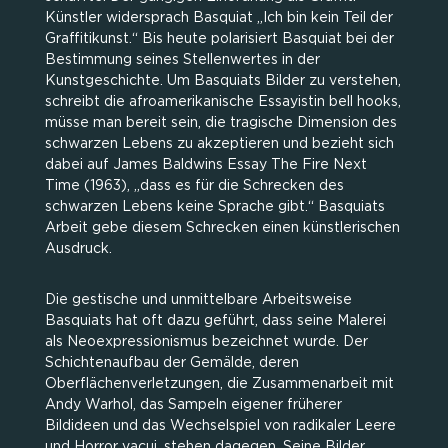
Künstler widersprach Basquiat „Ich bin kein Teil der
Graffitikunst.“ Bis heute polarisiert Basquiat bei der
Bestimmung seines Stellenwertes in der
Kunstgeschichte. Um Basquiats Bilder zu verstehen,
schreibt die afroamerikanische Essayistin bell hooks,
müsse man bereit sein, die tragische Dimension des
schwarzen Lebens zu akzeptieren und bezieht sich
dabei auf James Baldwins Essay The Fire Next
Time (1963), „dass es für die Schrecken des
schwarzen Lebens keine Sprache gibt.“ Basquiats
Arbeit gebe diesem Schrecken einen künstlerischen
Ausdruck.
Die gestische und unmittelbare Arbeitsweise
Basquiats hat oft dazu geführt, dass seine Malerei
als Neoexpressionismus bezeichnet wurde. Der
Schichtenaufbau der Gemälde, deren
Oberflächenverletzungen, die Zusammenarbeit mit
Andy Warhol, das Sampeln eigener früherer
Bildideen und das Wechselspiel von radikaler Leere
und Horror vacui, stehen dagegen. Seine Bilder