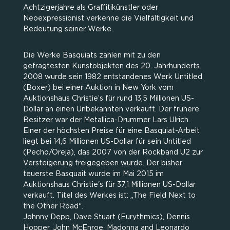
Achtzigerjahre als Graffitikünstler oder
Neoexpressionist verkenne die Vielfältigkeit und
Bedeutung seiner Werke.
Die Werke Basquiats zählen mit zu den
gefragtesten Kunstobjekten des 20. Jahrhunderts.
2008 wurde sein 1982 entstandenes Werk Untitled
(Boxer) bei einer Auktion in New York vom
Auktionshaus Christie’s für rund 13,5 Millionen US-
Dollar an einen Unbekannten verkauft. Der frühere
Besitzer war der Metallica-Drummer Lars Ulrich.
Einer der höchsten Preise für eine Basquiat-Arbeit
liegt bei 14,6 Millionen US-Dollar für sein Untitled
(Pecho/Oreja), das 2007 von der Rockband U2 zur
Versteigerung freigegeben wurde. Der bisher
teuerste Basquait wurde im Mai 2015 im
Auktionshaus Christie's für 37,1 Millionen US-Dollar
verkauft. Titel des Werkes ist: „The Field Next to
the Other Road“.
Johnny Depp, Dave Stuart (Eurythmics), Dennis
Hopper, John McEnroe, Madonna and Leonardo