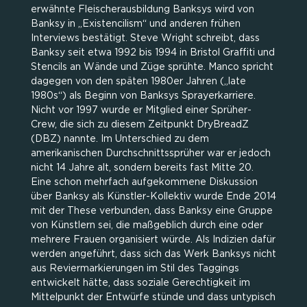
erwähnte Fleischerausbildung Banksys wird von
Banksy in „Existencilism“ und anderen frühen
Interviews bestätigt. Steve Wright schreibt, dass
Banksy seit etwa 1992 bis 1994 in Bristol Graffiti und
Stencils an Wände und Züge sprühte. Manco spricht
dagegen von den späten 1980er Jahren („late
1980s“) als Beginn von Banksys Sprayerkarriere.
Nicht vor 1997 wurde er Mitglied einer Sprüher-
Crew, die sich zu diesem Zeitpunkt DryBreadZ
(DBZ) nannte. Im Unterschied zu dem
amerikanischen Durchschnittssprüher war er jedoch
nicht 14 Jahre alt, sondern bereits fast Mitte 20.
Eine schon mehrfach aufgekommene Diskussion
über Banksy als Künstler-Kollektiv wurde Ende 2014
mit der These verbunden, dass Banksy eine Gruppe
von Künstlern sei, die maßgeblich durch eine oder
mehrere Frauen organisiert würde. Als Indizien dafür
werden angeführt, dass sich das Werk Banksys nicht
aus Reviermarkierungen im Stil des Taggings
entwickelt hätte, dass soziale Gerechtigkeit im
Mittelpunkt der Entwürfe stünde und dass untypisch