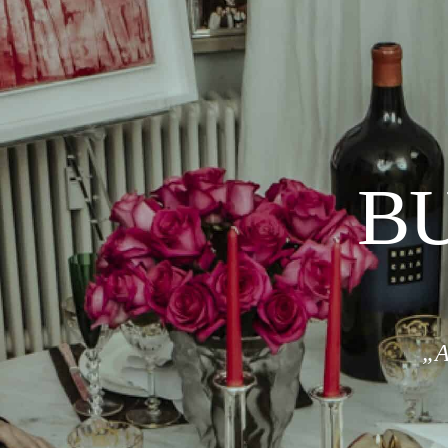
BU
„A