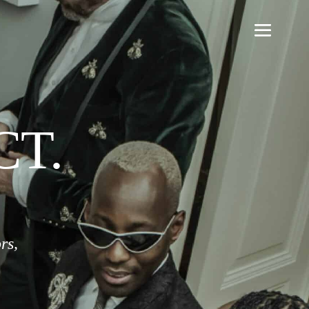
CT.
rs,