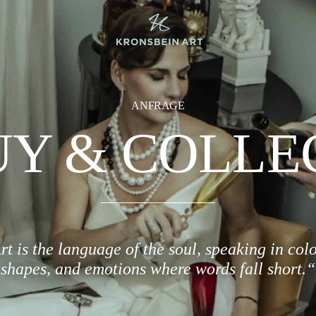
ANFRAGE
Y & COLLE
rt is the language of the soul, speaking in colo
shapes, and emotions where words fall short.“