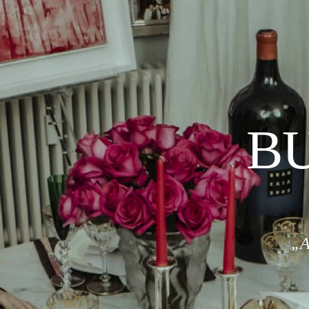
BU
„A