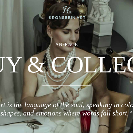
ANFRAGE
Y & COLLE
rt is the language of the soul, speaking in colo
shapes, and emotions where words fall short.“