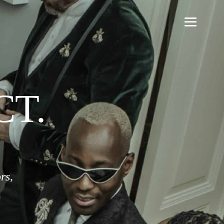
CT.
rs,