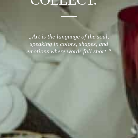
„Art is the language of the soul,
speaking in colors, shapes, and
emotions where words fall short.“