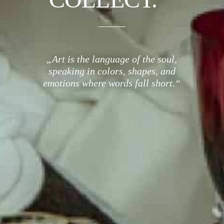
„Art is the language of the soul,
speaking in colors, shapes, and
emotions where words fall short.“