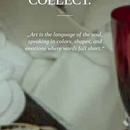
„Art is the language of the soul,
speaking in colors, shapes, and
emotions where words fall short.“