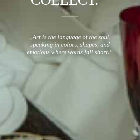
„Art is the language of the soul,
speaking in colors, shapes, and
emotions where words fall short.“