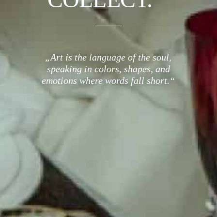
„Art is the language of the soul,
speaking in colors, shapes, and
emotions where words fall short.“