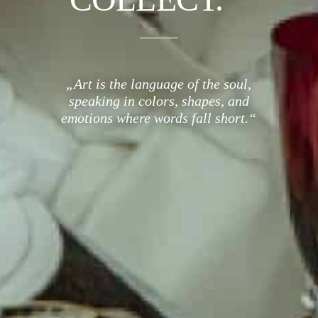
„Art is the language of the soul,
speaking in colors, shapes, and
emotions where words fall short.“