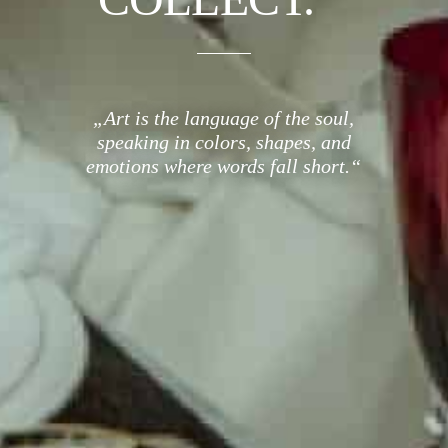
„Art is the language of the soul,
speaking in colors, shapes, and
emotions where words fall short.“