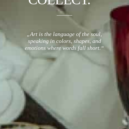
„Art is the language of the soul,
speaking in colors, shapes, and
emotions where words fall short.“