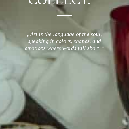
„Art is the language of the soul,
speaking in colors, shapes, and
emotions where words fall short.“