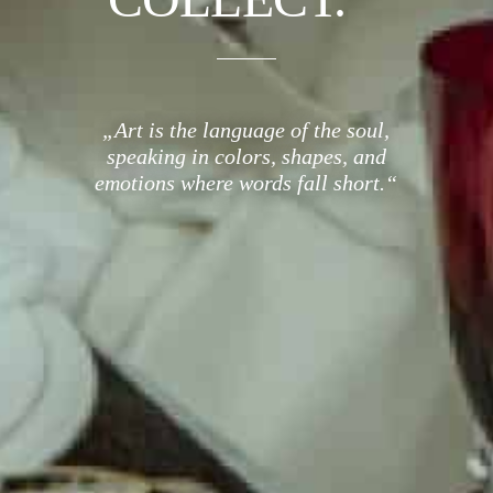
„Art is the language of the soul,
speaking in colors, shapes, and
emotions where words fall short.“