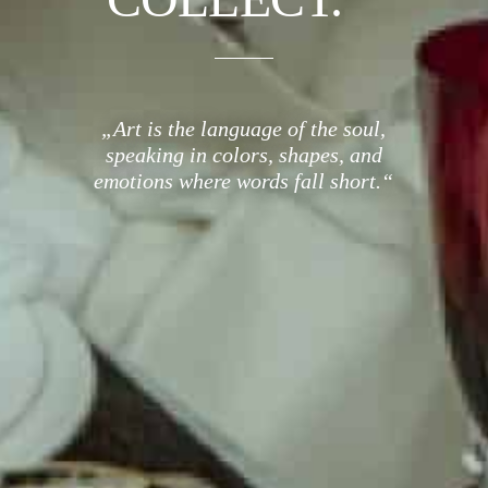
„Art is the language of the soul,
speaking in colors, shapes, and
emotions where words fall short.“