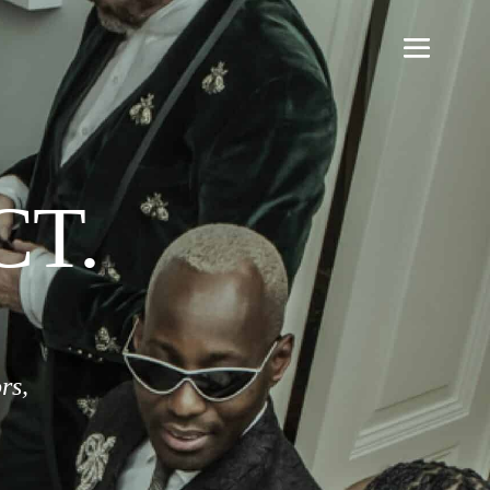
CT.
rs,