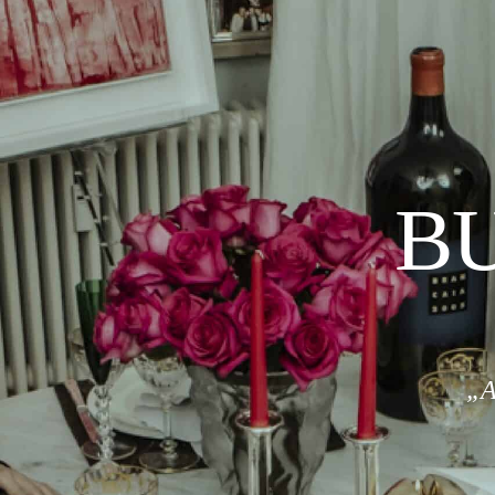
BU
„A