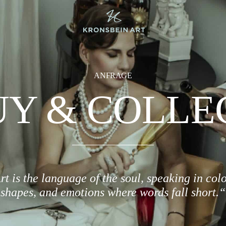
ANFRAGE
Y & COLLE
rt is the language of the soul, speaking in colo
shapes, and emotions where words fall short.“