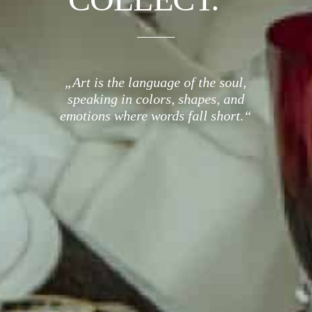
„Art is the language of the soul,
speaking in colors, shapes, and
emotions where words fall short.“