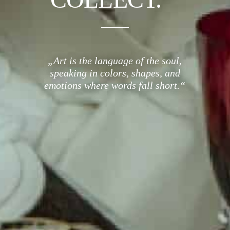
„Art is the language of the soul,
speaking in colors, shapes, and
emotions where words fall short.“