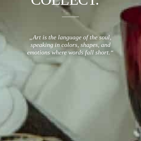
„Art is the language of the soul,
speaking in colors, shapes, and
emotions where words fall short.“