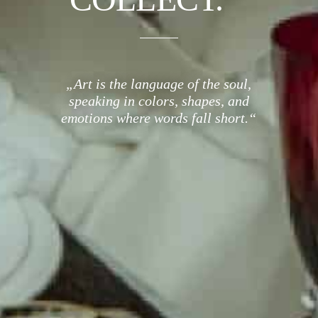
„Art is the language of the soul,
speaking in colors, shapes, and
emotions where words fall short.“