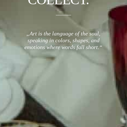
„Art is the language of the soul,
speaking in colors, shapes, and
emotions where words fall short.“