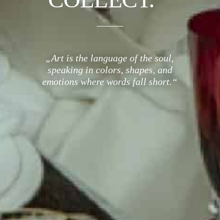
„Art is the language of the soul,
speaking in colors, shapes, and
emotions where words fall short.“