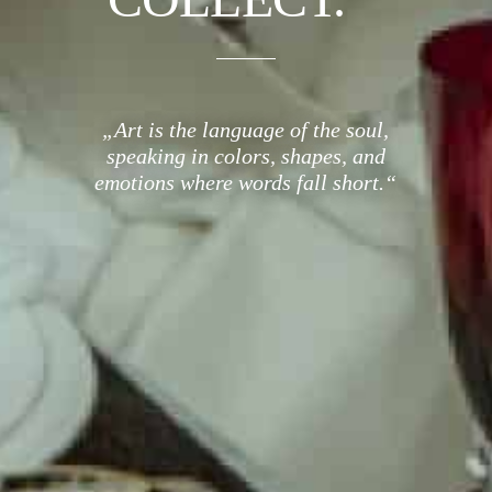
„Art is the language of the soul,
speaking in colors, shapes, and
emotions where words fall short.“