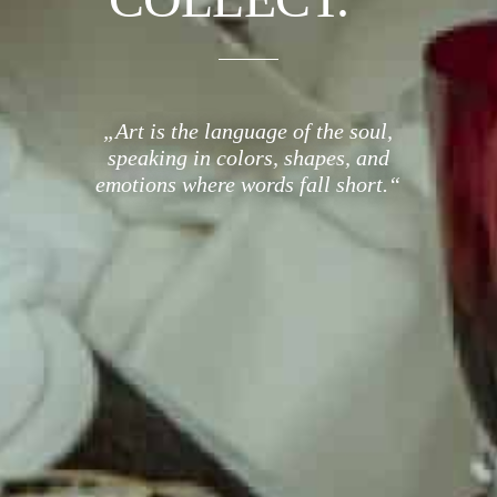
„Art is the language of the soul,
speaking in colors, shapes, and
emotions where words fall short.“