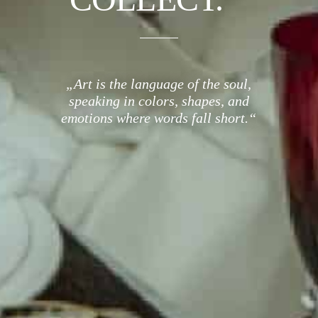
„Art is the language of the soul,
speaking in colors, shapes, and
emotions where words fall short.“