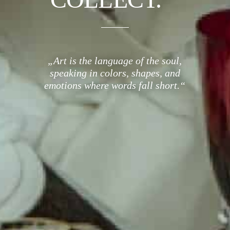
„Art is the language of the soul,
speaking in colors, shapes, and
emotions where words fall short.“