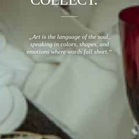
„Art is the language of the soul,
speaking in colors, shapes, and
emotions where words fall short.“