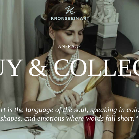
ANFRAGE
Y & COLLE
rt is the language of the soul, speaking in colo
shapes, and emotions where words fall short.“