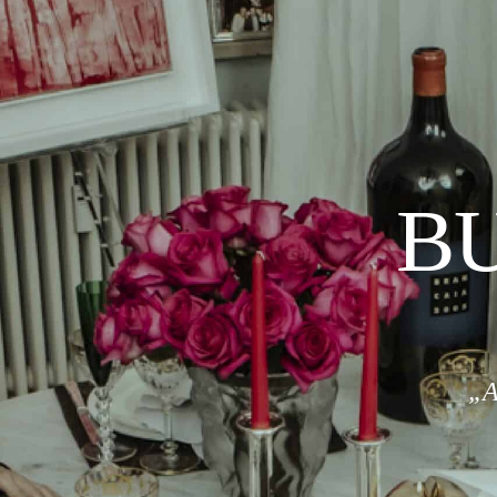
BU
„A