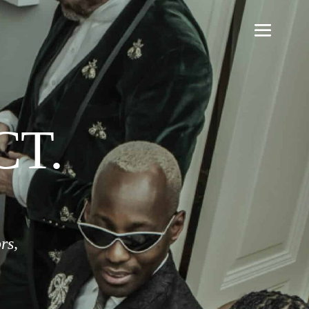
CT.
rs,