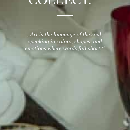
„Art is the language of the soul,
speaking in colors, shapes, and
emotions where words fall short.“