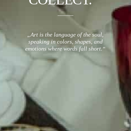
„Art is the language of the soul,
speaking in colors, shapes, and
emotions where words fall short.“