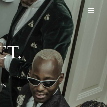
CT.
rs,