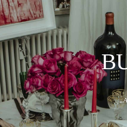
BU
„A