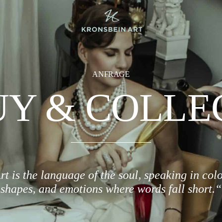
ANFRAGE
Y & COLLE
rt is the language of the soul, speaking in colo
shapes, and emotions where words fall short.“