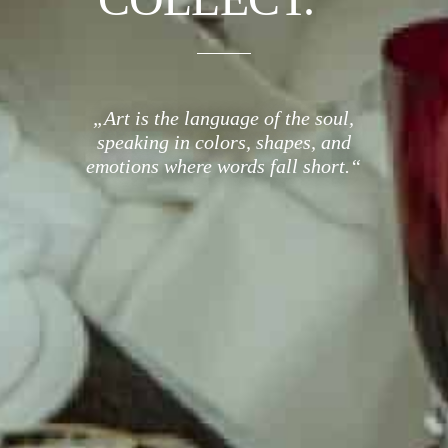
„Art is the language of the soul,
speaking in colors, shapes, and
emotions where words fall short.“