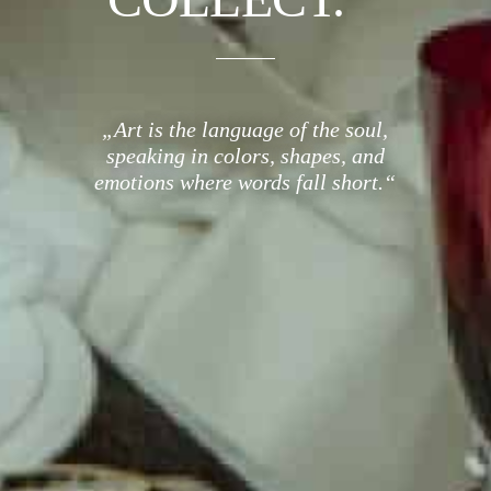
„Art is the language of the soul,
speaking in colors, shapes, and
emotions where words fall short.“