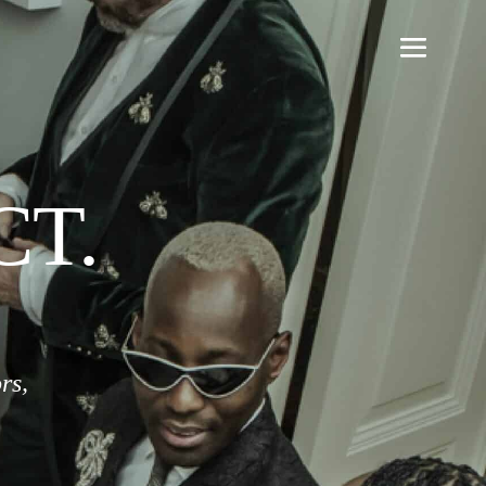
CT.
rs,