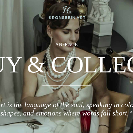
ANFRAGE
Y & COLLE
rt is the language of the soul, speaking in colo
shapes, and emotions where words fall short.“