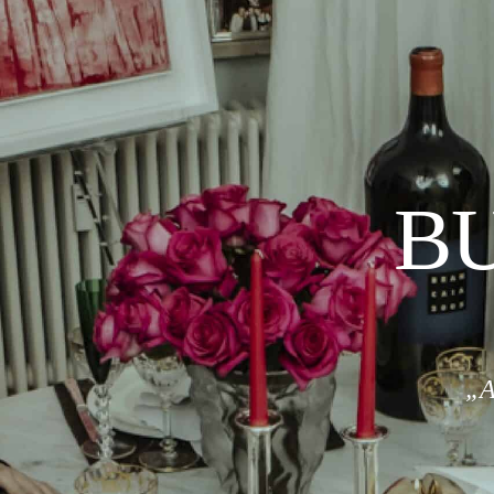
BU
„A