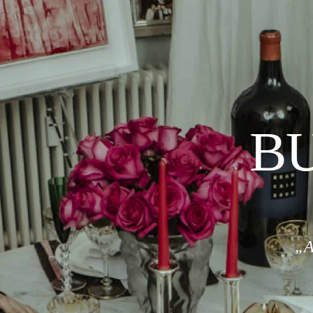
BU
„A