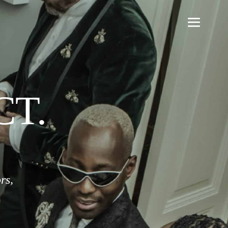
CT.
rs,