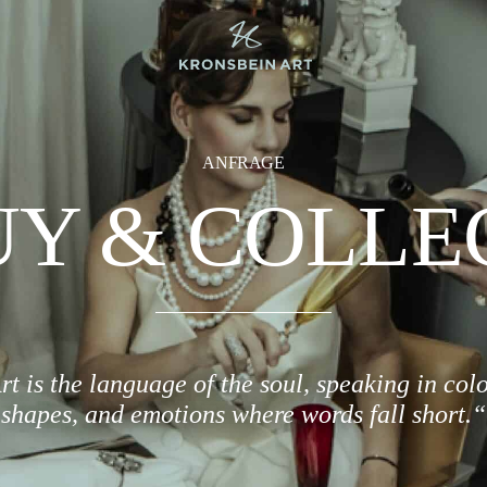
ANFRAGE
Y & COLLE
rt is the language of the soul, speaking in colo
shapes, and emotions where words fall short.“