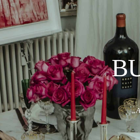
BU
„A