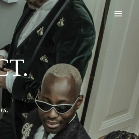
CT.
rs,