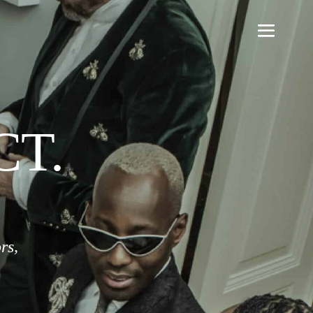
CT.
rs,