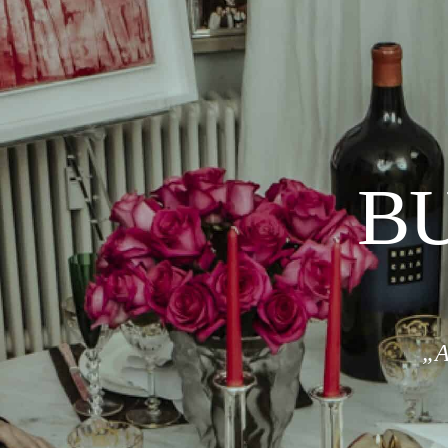
BU
„A