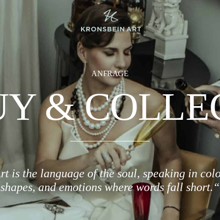
ANFRAGE
Y & COLLE
rt is the language of the soul, speaking in colo
shapes, and emotions where words fall short.“